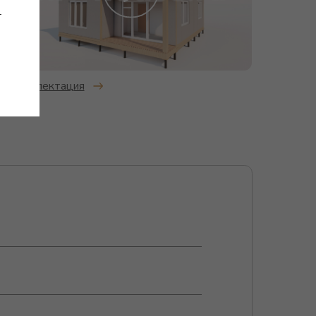
т
ых данных