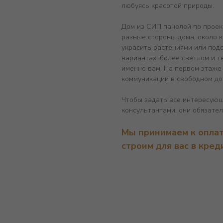
любуясь красотой природы.
Дом из СИП панелей по проект
разные стороны дома, около к
украсить растениями или под
вариантах: более светлом и 
именно вам. На первом этаже
коммуникации в свободном до
Чтобы задать все интересую
консультантами, они обязател
Мы принимаем к оплат
строим для вас в кред
ЕЛЬСТВА
СИП-OSB
СИП-ЦСП