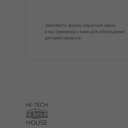
К
О
г. Москва, Пресненская набережная 12,
Т
башня Федерация Восток
О
К
© 2026
Все права защищены.