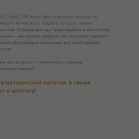
у Classic 164 имеет два отдельных выхода на
аждого из них есть терраса, которую можно
светкой. Отделка фасада представлена в нескольких
темном — вы можете выбрать тот, который подойдет
 дома оборудована котельная, все необходимые
ступе.
щие вас вопросы — свяжитесь с нашими
ьно вам помогут.
е материнский капитал, а также
ит и ипотеку!