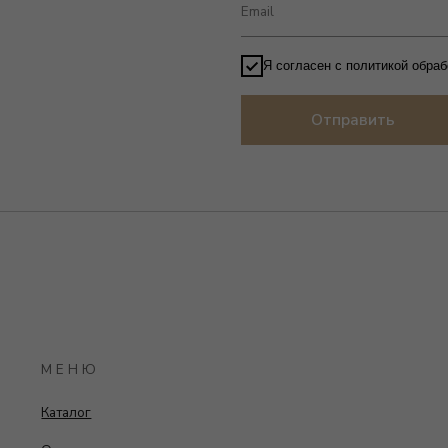
+7 (
МЕНЮ
аталог
 компании
ехнология строительства
тзывы
онтакты