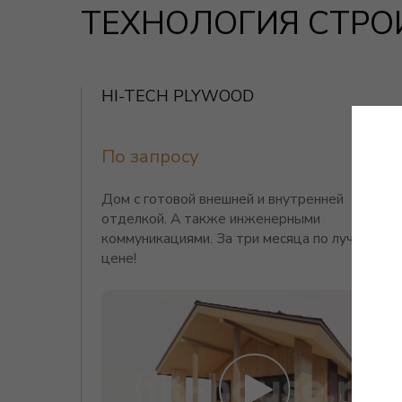
По запросу
Дом с готовой внешней и внутренней
отделкой. А также инженерными
коммуникациями. За три месяца по лучшей
цене!
Комплектация