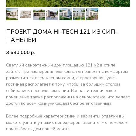
ПРОЕКТ ДОМА HI-TECH 121 ИЗ СИП-
ПАНЕЛЕЙ
3 630 000
р.
Светлый одноэтажный дом площадью 121 м2 в стиле
хайтек. Три изолированные комнаты позволят с комфортом
разместиться всем членам семьи, а просторная кухня-
ТЕХНОЛОГИЯ
гостиная располагает к тому, чтобы за большим столом
СТРОИТЕЛЬСТВА
собирались веселые компании. Ванная и техническое
помещение также расположены на одном этаже, что делает
доступ ко всем коммуникациям беспрепятственным.
HI-TECH PLYWOOD
Более подробные характеристики и варианты отделки вы
По запросу
можете узнать у наших менеджеров. Звоните, мы поможем
вам выбрать дом вашей мечты.
Дом с готовой внешней и внутренней
отделкой. А также инженерными