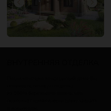
из 100% березового шпона, что
позволяет практически сразу заехать
в новый дом.
В то же время мы можем дополнительно
предложить внутреннюю отделку
любыми другими материалами, такими
как гипсокартон, обои, покраска,
керамическая плитка и керамогранит,
ламинат и паркет, натяжные и
подвесные потолки. Возможности по
отделке и стоимость необходимо
уточнить у менеджера.