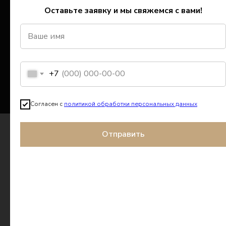
Оставьте заявку и мы свяжемся с вами!
+7
г. Москва, Пресненская набережная
12, башня Федерация Восток
Согласен с
политикой обработки персональных данных
+7 (499) 341-05-05
Отправить
welcome@hit-house.ru
Мы в социальных сетях: